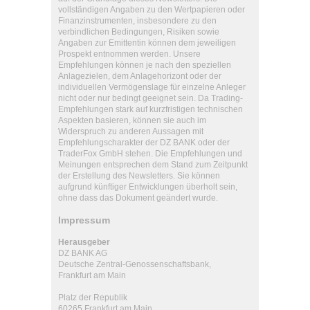
vollständigen Angaben zu den Wertpapieren oder
Finanzinstrumenten, insbesondere zu den
verbindlichen Bedingungen, Risiken sowie
Angaben zur Emittentin können dem jeweiligen
Prospekt entnommen werden. Unsere
Empfehlungen können je nach den speziellen
Anlagezielen, dem Anlagehorizont oder der
individuellen Vermögenslage für einzelne Anleger
nicht oder nur bedingt geeignet sein. Da Trading-
Empfehlungen stark auf kurzfristigen technischen
Aspekten basieren, können sie auch im
Widerspruch zu anderen Aussagen mit
Empfehlungscharakter der DZ BANK oder der
TraderFox GmbH stehen. Die Empfehlungen und
Meinungen entsprechen dem Stand zum Zeitpunkt
der Erstellung des Newsletters. Sie können
aufgrund künftiger Entwicklungen überholt sein,
ohne dass das Dokument geändert wurde.
Impressum
Herausgeber
DZ BANK AG
Deutsche Zentral-Genossenschaftsbank,
Frankfurt am Main
Platz der Republik
60265 Frankfurt am Main