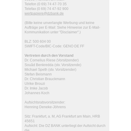
Telefon (0 69) 74 47-70 35
Telefax (0 69) 74 47-92 900
wertpapiere@dzbank.de
(Bitte keine unverlangte Werbung und keine
Aufträge per E-Mail: Siehe Hinweise zur E-Mail-
Kommunikation unter "Disclaimer".)
BLZ: 500 604 00
SWIFT-Code/BIC-Code: GENO DE FF
Vertreten durch den Vorstand
Dr. Cornelius Riese (Vorsitzender)
Souâd Benkredda (stv. Vorsitzende)
Michael Speth (stv. Vorsitzender)
Stefan Beismann
Dr. Christian Brauckmann
Ulrike Brouzi
Dr. Imke Jacob
Johannes Koch
Aufsichtsratsvorsitzender:
Henning Deneke-Jöhrens
Sitz: Frankfurt, a. M, AG Frankfurt am Main, HRB
45651
Aufsicht: Die DZ BANK unterliegt der Aufsicht durch
die