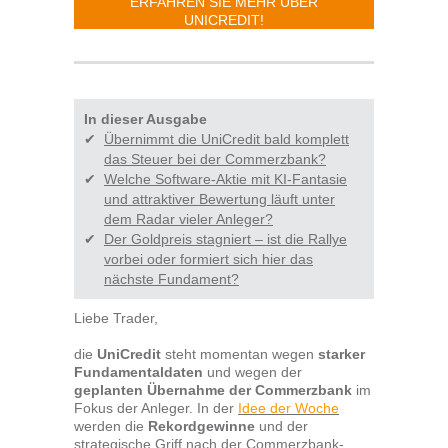
ERFAHREN SIE MEHR ÜBER
UNICREDIT!
In dieser Ausgabe
✔
Übernimmt die UniCredit bald komplett
das Steuer bei der Commerzbank?
✔
Welche Software-Aktie mit KI-Fantasie
und attraktiver Bewertung läuft unter
dem Radar vieler Anleger?
✔
Der Goldpreis stagniert – ist die Rallye
vorbei oder formiert sich hier das
nächste Fundament?
Liebe Trader,
die
UniCredit
steht momentan wegen
starker
Fundamentaldaten
und wegen der
geplanten Übernahme der Commerzbank
im
Fokus der Anleger. In der
Idee der Woche
werden die
Rekordgewinne
und der
strategische Griff nach der Commerzbank-