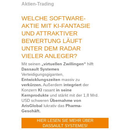
Aktien-Trading
WELCHE SOFTWARE-
AKTIE MIT KI-FANTASIE
UND ATTRAKTIVER
BEWERTUNG LÄUFT
UNTER DEM RADAR
VIELER ANLEGER?
Mit seinen
„virtuellen Zwillingen“
hilft
Dassault Systemes
Verteidigungsgiganten,
Entwicklungszeiten
massiv zu
verkürzen.
Außerdem
integriert
der
Konzern
KI
rasant
in seine
Kernprodukte
und stärkt mit der 1,8 Mrd.
USD schweren
Übernahme von
ArisGlobal
lukrativ das
Pharma-
Geschäft.
HIER LESEN SIE MEHR ÜBER
DASSAULT SYSTEMES!