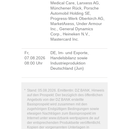
Medical Care, Lanxess AG,
Münchener Rück, Porsche
Automobil Holding SE,
Progress-Werk Oberkirch AG,
MarketAxess, Under Armour
Inc., General Dynamics
Corp., Heineken N.V.,
Mastercard Inc.
Fr,
DE, Im- und Exporte,
07.08.2026
Handelsbilanz sowie
08:00 Uhr
Industrieproduktion
Deutschland (Jun)
*
Stand: 05.08.2026. Emittentin: DZ BANK. Hinweis
auf den Prospekt: Der bezüglich des öffentlichen
Angebots von der DZ BANK erstellte
Basisprospekt wird zusammen mit den
zugehörigen Endgültigen Bedingungen sowie
etwaigen Nachträgen zum Basisprospekt im
Internet unter www.dzbank-wertpapiere.de auf
der entsprechenden Produktseite veröffentlicht.
Kopien der vorgenannten Unterlagen in