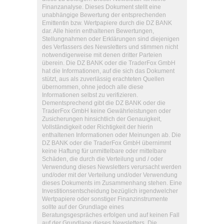
Finanzanalyse. Dieses Dokument stellt eine
unabhängige Bewertung der entsprechenden
Emittentin bzw. Wertpapiere durch die DZ BANK
dar. Alle hierin enthaltenen Bewertungen,
Stellungnahmen oder Erklärungen sind diejenigen
des Verfassers des Newsletters und stimmen nicht
notwendigerweise mit denen dritter Parteien
überein. Die DZ BANK oder die TraderFox GmbH
hat die Informationen, auf die sich das Dokument
stützt, aus als zuverlässig erachteten Quellen
übernommen, ohne jedoch alle diese
Informationen selbst zu verifizieren.
Dementsprechend gibt die DZ BANK oder die
TraderFox GmbH keine Gewährleistungen oder
Zusicherungen hinsichtlich der Genauigkeit,
Vollständigkeit oder Richtigkeit der hierin
enthaltenen Informationen oder Meinungen ab. Die
DZ BANK oder die TraderFox GmbH übernimmt
keine Haftung für unmittelbare oder mittelbare
Schäden, die durch die Verteilung und / oder
Verwendung dieses Newsletters verursacht werden
und/oder mit der Verteilung und/oder Verwendung
dieses Dokuments im Zusammenhang stehen. Eine
Investitionsentscheidung bezüglich irgendwelcher
Wertpapiere oder sonstiger Finanzinstrumente
sollte auf der Grundlage eines
Beratungsgespräches erfolgen und auf keinen Fall
auf der Grundlage dieses Newsletters. Die