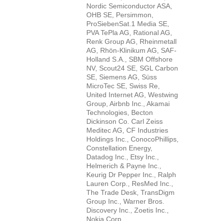
Nordic Semiconductor ASA,
OHB SE, Persimmon,
ProSiebenSat.1 Media SE,
PVA TePla AG, Rational AG,
Renk Group AG, Rheinmetall
AG, Rhön-Klinikum AG, SAF-
Holland S.A., SBM Offshore
NV, Scout24 SE, SGL Carbon
SE, Siemens AG, Süss
MicroTec SE, Swiss Re,
United Internet AG, Westwing
Group, Airbnb Inc., Akamai
Technologies, Becton
Dickinson Co. Carl Zeiss
Meditec AG, CF Industries
Holdings Inc., ConocoPhillips,
Constellation Energy,
Datadog Inc., Etsy Inc.,
Helmerich & Payne Inc.,
Keurig Dr Pepper Inc., Ralph
Lauren Corp., ResMed Inc.,
The Trade Desk, TransDigm
Group Inc., Warner Bros.
Discovery Inc., Zoetis Inc.,
Nokia Corp.