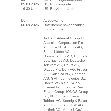
05.08.2026
US, Rohölimporte
16:30 Uhr
US, Benzinbestände
Do,
Ausgewählte
06.08.2026
Unternehmenskennzahlen
und -termine:
1&1 AG, Admiral Group Plc,
Atlassian Corporation Plc.,
Aumovio SE, Aurubis AG,
Bastei Lübbe AG,
Commerzbank AG, Deutsche
Beteiligungs AG, Deutsche
Telekom AG, Deutz AG,
Diageo Plc, Dürr AG, Fraport
AG, Galenica AG, Genmab
A/S, GFT Technologies SE,
Henkel AG & Co. KGaA,
Insmed Inc., Instone Real
Estate Group, IONOS Group
SE, KBC Groep, Knaus
Tabbert AG, Koenig & Bauer
AG, Kontron AG, KSB AG,
Leifheit AG, Merck KGaA,