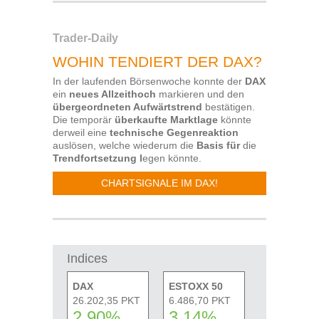
Trader-Daily
WOHIN TENDIERT DER DAX?
In der laufenden Börsenwoche konnte der
DAX
ein
neues Allzeithoch
markieren und den
übergeordneten Aufwärtstrend
bestätigen.
Die temporär
überkaufte Marktlage
könnte
derweil eine
technische Gegenreaktion
auslösen, welche wiederum die
Basis für
die
Trendfortsetzung l
egen könnte.
CHARTSIGNALE IM DAX!
Indices
DAX
ESTOXX 50
26.202,35 PKT
6.486,70 PKT
2,90%
3,14%