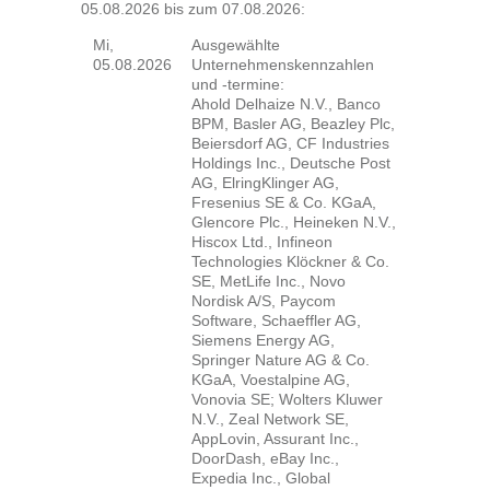
05.08.2026 bis zum 07.08.2026:
Mi,
Ausgewählte
05.08.2026
Unternehmenskennzahlen
und -termine:
Ahold Delhaize N.V., Banco
BPM, Basler AG, Beazley Plc,
Beiersdorf AG, CF Industries
Holdings Inc., Deutsche Post
AG, ElringKlinger AG,
Fresenius SE & Co. KGaA,
Glencore Plc., Heineken N.V.,
Hiscox Ltd., Infineon
Technologies Klöckner & Co.
SE, MetLife Inc., Novo
Nordisk A/S, Paycom
Software, Schaeffler AG,
Siemens Energy AG,
Springer Nature AG & Co.
KGaA, Voestalpine AG,
Vonovia SE; Wolters Kluwer
N.V., Zeal Network SE,
AppLovin, Assurant Inc.,
DoorDash, eBay Inc.,
Expedia Inc., Global