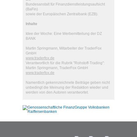
Bundesanstalt für Finanzdienstleistungsaufsicht
(BaFin)
sowie der Europäischen Zentralbank (EZB).
Inhalte
Idee der Woche: Eine Werbemitteilung der DZ
BANK
Martin Springmann, Mitarbeiter der TraderFox
GmbH
www.traderfox.de
Verantwortlich für die Rubrik ''Rohstoff-Trading'':
Martin Springmann, TraderFox GmbH
www.traderfox.de
Namentlich gekennzeichnete Beiträge geben nicht
unbedingt die Meinung der Redaktion wieder und
werden von den Autoren verantwortet.